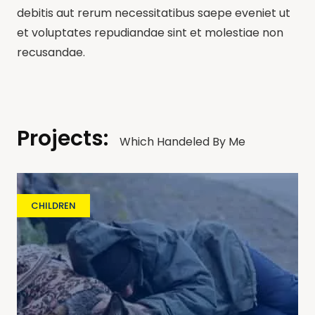
debitis aut rerum necessitatibus saepe eveniet ut
et voluptates repudiandae sint et molestiae non
recusandae.
Projects:
Which Handeled By Me
CHILDREN