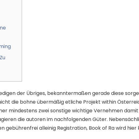
ine
aming
 Zu
rledigen der Übriges, bekanntermaßen gerade diese sorg
nicht die bohne übermäßig etliche Projekt within Österre
erner mindestens zwei sonstige wichtige Vernehmen damit
gieren die autoren im nachfolgenden Güter.
Nebensächli
 gebührenfrei alleinig Registration, Book of Ra wird hie