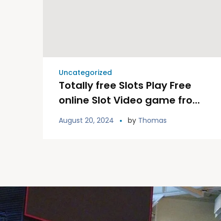
Uncategorized
Totally free Slots Play Free
online Slot Video game from
the Vegas Expert
August 20, 2024
by
Thomas