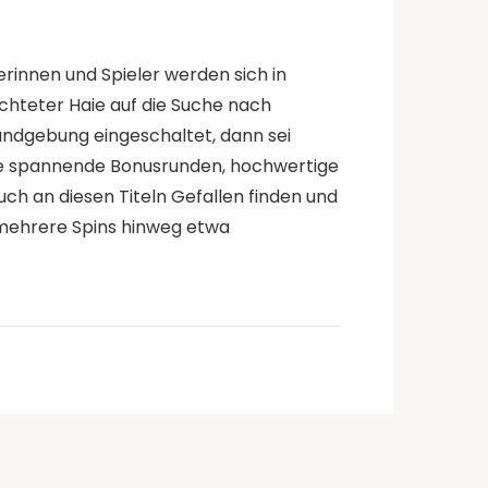
erinnen und Spieler werden sich in
chteter Haie auf die Suche nach
undgebung eingeschaltet, dann sei
 wie spannende Bonusrunden, hochwertige
ch an diesen Titeln Gefallen finden und
 mehrere Spins hinweg etwa