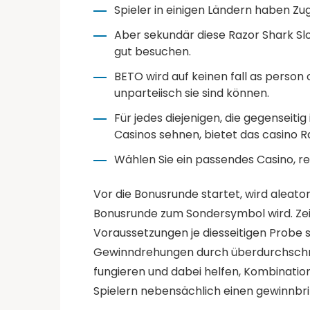
Spieler in einigen Ländern haben Z
Aber sekundär diese Razor Shark Slot
gut besuchen.
BETO wird auf keinen fall as perso
unparteiisch sie sind können.
Für jedes diejenigen, die gegense
Casinos sehnen, bietet das casino R
Wählen Sie ein passendes Casino, reg
Vor die Bonusrunde startet, wird aleat
Bonusrunde zum Sondersymbol wird. Ze
Voraussetzungen je diesseitigen Probe s
Gewinndrehungen durch überdurchschni
fungieren und dabei helfen, Kombination
Spielern nebensächlich einen gewinnbri