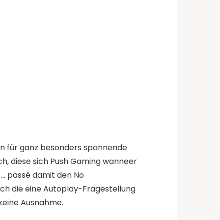
en für ganz besonders spannende
ich, diese sich Push Gaming wanneer
 … passé damit den No
ch die eine Autoplay-Fragestellung
r keine Ausnahme.