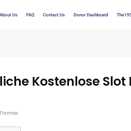
About Us
FAQ
Contact Us
Donor Dashboard
The19
che Kostenlose Slot 
Thomas