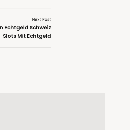
Next Post
n Echtgeld Schweiz
Slots Mit Echtgeld