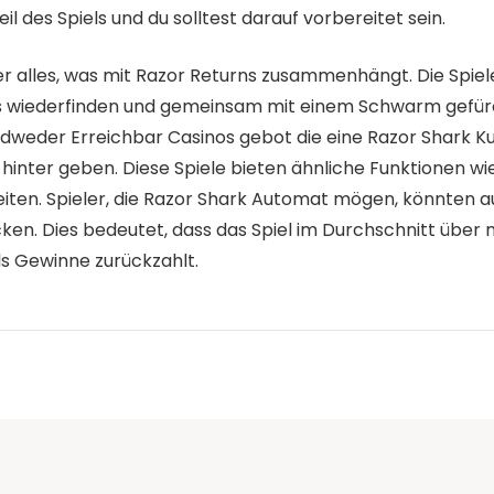
eil des Spiels und du solltest darauf vorbereitet sein.
er alles, was mit Razor Returns zusammenhängt. Die Spiel
ans wiederfinden und gemeinsam mit einem Schwarm gefür
dweder Erreichbar Casinos gebot die eine Razor Shark K
g hinter geben. Diese Spiele bieten ähnliche Funktionen
iten. Spieler, die Razor Shark Automat mögen, könnten au
ken. Dies bedeutet, dass das Spiel im Durchschnitt über
ls Gewinne zurückzahlt.