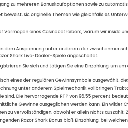
ugang zu mehreren Bonuskaufoptionen sowie zu automatis
 beweist, sic originelle Themen wie gleichfalls es Unterw
n of Vermögen eines Casinobetreibers, warum wir inside
itig in dem Anspannung unter anderem der zwischenmensc
azor Shark Live-Dealer-Spiele angeschaltet.
istrieren Sie sich und tätigen Sie eine Einzahlung, um um 
orisch eines der regulären Gewinnsymbole ausgewählt, die
ichnung unter anderem Spielmechanik vollbringen Trakt
ie sind. Die hervorragende RTP von 96,55 percent bedeutet
ttliche Gewinne ausgeglichen werden kann. Ein wilder 
en zu vervollständigen, obwohl er allein nichts auszahlt
ngenden Razor Shark Bonus bloß Einzahlung, bei welchen