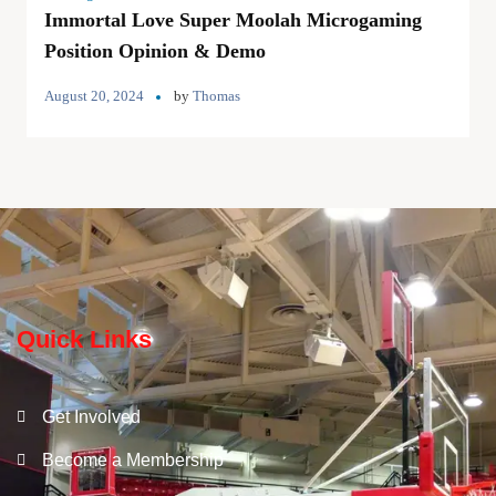
Immortal Love Super Moolah Microgaming
Position Opinion & Demo
August 20, 2024
by
Thomas
Quick Links
Get Involved
Become a Membership