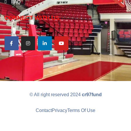
FAQ
CONNECT WITH US:
© All right reserved
2024
cr97fund
Contact
Privacy
Terms Of Use