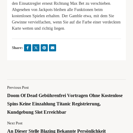
den Einsatzregler erneut Richtung Max Bet zu verschieben.
Abgesehen von Jackpots bleiben alle Funktionen beim
kostenlosen Spielen erhalten. Der Gamble etwa, mit dem Sie
Gewinne vervielfachen, wenn Sie auf die Farbe einer verdeckten
Karte wetten und richtig liegen.
Share:
Previous Post
Doom Of Dead Gebührenfrei Vortragen Ohne Kostenlose
Spins Keine Einzahlung Titanic Registrierung,
Kundgebung Slot Erreichbar
Next Post
An Dieser Stelle Blazing Bekannte Persönlichkeit