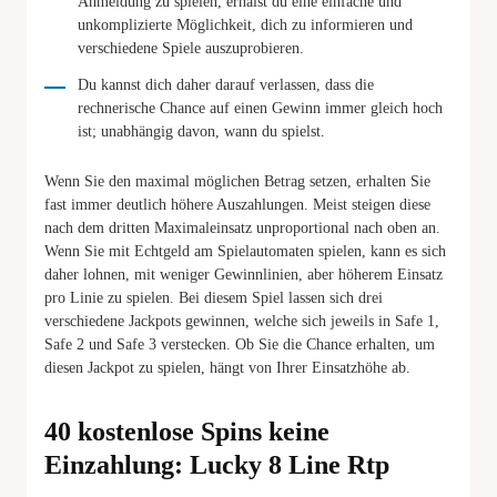
Anmeldung zu spielen, erhälst du eine einfache und
unkomplizierte Möglichkeit, dich zu informieren und
verschiedene Spiele auszuprobieren.
Du kannst dich daher darauf verlassen, dass die
rechnerische Chance auf einen Gewinn immer gleich hoch
ist; unabhängig davon, wann du spielst.
Wenn Sie den maximal möglichen Betrag setzen, erhalten Sie
fast immer deutlich höhere Auszahlungen. Meist steigen diese
nach dem dritten Maximaleinsatz unproportional nach oben an.
Wenn Sie mit Echtgeld am Spielautomaten spielen, kann es sich
daher lohnen, mit weniger Gewinnlinien, aber höherem Einsatz
pro Linie zu spielen. Bei diesem Spiel lassen sich drei
verschiedene Jackpots gewinnen, welche sich jeweils in Safe 1,
Safe 2 und Safe 3 verstecken. Ob Sie die Chance erhalten, um
diesen Jackpot zu spielen, hängt von Ihrer Einsatzhöhe ab.
40 kostenlose Spins keine
Einzahlung: Lucky 8 Line Rtp