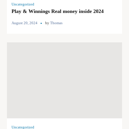
Uncategorized
Play & Winnings Real money inside 2024
August 20, 2024
by
Thomas
Uncategorized