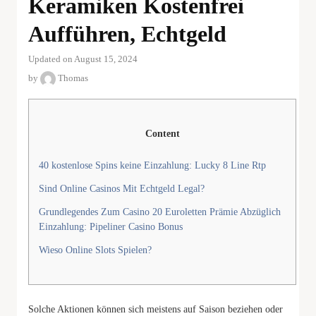
Keramiken Kostenfrei
Aufführen, Echtgeld
Updated on August 15, 2024
by
Thomas
Content
40 kostenlose Spins keine Einzahlung: Lucky 8 Line Rtp
Sind Online Casinos Mit Echtgeld Legal?
Grundlegendes Zum Casino 20 Euroletten Prämie Abzüglich
Einzahlung: Pipeliner Casino Bonus
Wieso Online Slots Spielen?
Solche Aktionen können sich meistens auf Saison beziehen oder