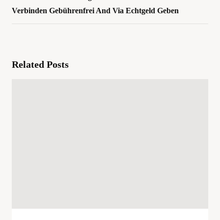
Verbinden Gebührenfrei And Via Echtgeld Geben
Related Posts