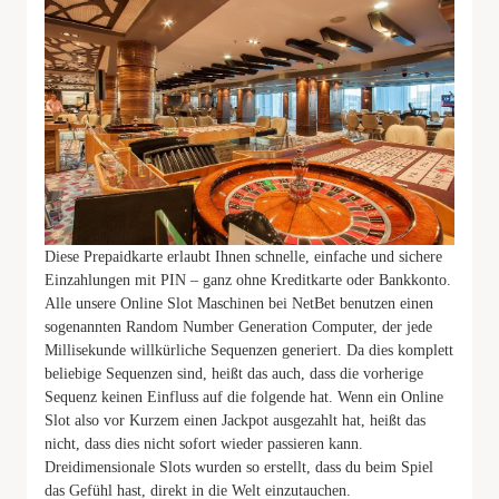
Diese Prepaidkarte erlaubt Ihnen schnelle, einfache und sichere
Einzahlungen mit PIN – ganz ohne Kreditkarte oder Bankkonto.
Alle unsere Online Slot Maschinen bei NetBet benutzen einen
sogenannten Random Number Generation Computer, der jede
Millisekunde willkürliche Sequenzen generiert. Da dies komplett
beliebige Sequenzen sind, heißt das auch, dass die vorherige
Sequenz keinen Einfluss auf die folgende hat. Wenn ein Online
Slot also vor Kurzem einen Jackpot ausgezahlt hat, heißt das
nicht, dass dies nicht sofort wieder passieren kann.
Dreidimensionale Slots wurden so erstellt, dass du beim Spiel
das Gefühl hast, direkt in die Welt einzutauchen.