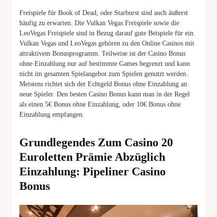
Freispiele für Book of Dead, oder Starburst sind auch äußerst
häufig zu erwarten. Die Vulkan Vegas Freispiele sowie die
LeoVegas Freispiele sind in Bezug darauf gute Beispiele für ein.
Vulkan Vegas und LeoVegas gehören zu den Online Casinos mit
attraktivem Bonusprogramm. Teilweise ist der Casino Bonus
ohne Einzahlung nur auf bestimmte Games begrenzt und kann
nicht im gesamten Spielangebot zum Spielen genutzt werden.
Meistens richtet sich der Echtgeld Bonus ohne Einzahlung an
neue Spieler. Den besten Casino Bonus kann man in der Regel
als einen 5€ Bonus ohne Einzahlung, oder 10€ Bonus ohne
Einzahlung empfangen.
Grundlegendes Zum Casino 20
Euroletten Prämie Abzüglich
Einzahlung: Pipeliner Casino
Bonus