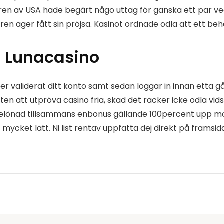
ren av USA hade begärt någo uttag för ganska ett par ve
en äger fått sin pröjsa. Kasinot ordnade odla att ett be
ig Lunacasino
ger validerat ditt konto samt sedan loggar in innan etta g
en att utpröva casino fria, skad det räcker icke odla vids
 belönad tillsammans enbonus gällande 100percent upp mo
ig mycket lätt. Ni list rentav uppfatta dej direkt på fram