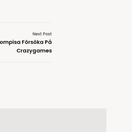
Next Post
Kompisa Försöka På
Crazygames