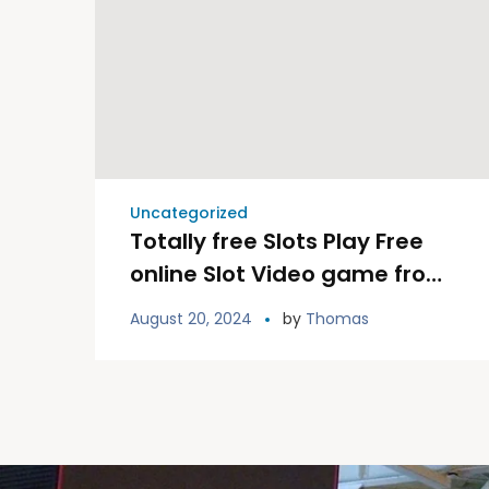
Uncategorized
Totally free Slots Play Free
online Slot Video game from
the Vegas Expert
August 20, 2024
by
Thomas