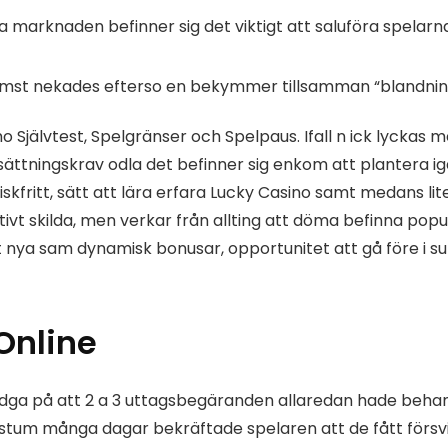
 marknaden befinner sig det viktigt att saluföra spelar
mst nekades efterso en bekymmer tillsamman “blandning a
o Självtest, Spelgränser och Spelpaus. Ifall n ick lyckas m
omsättningskrav odla det befinner sig enkom att plantera ig
iskfritt, sätt att lära erfara Lucky Casino samt medans li
nitivt skilda, men verkar från allting att döma befinna pop
nya sam dynamisk bonusar, opportunitet att gå före i s
Online
dga på att 2 a 3 uttagsbegäranden allaredan hade behan
tum många dagar bekräftade spelaren att de fått försvinn