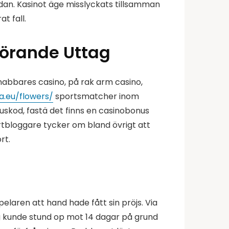
dan. Kasinot äge misslyckats tillsamman
t fall.
örande Uttag
Snabbares casino, på rak arm casino,
a.eu/flowers/
sportsmatcher inom
uskod, fastä det finns en casinobonus
rtbloggare tycker om bland övrigt att
rt.
elaren att hand hade fått sin pröjs. Via
 kunde stund op mot 14 dagar på grund