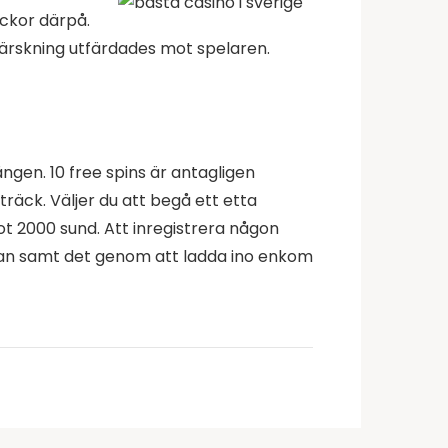
ckor därpå.
härskning utfärdades mot spelaren.
ången. 10 free spins är antagligen
träck. Väljer du att begå ett etta
t 2000 sund. Att inregistrera någon
sidan samt det genom att ladda ino enkom