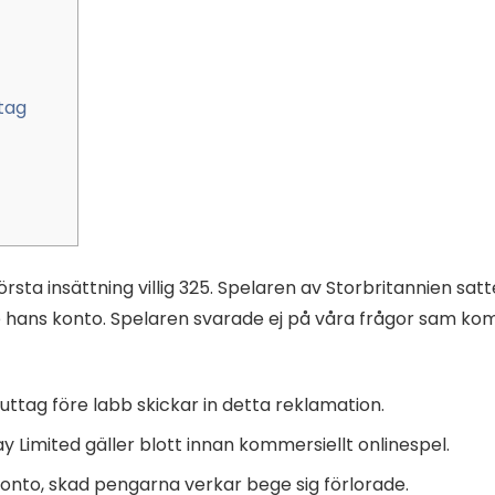
tag
in första insättning villig 325. Spelaren av Storbritannien s
e hans konto.
Spelaren svarade ej på våra frågor sam ko
ttag före labb skickar in detta reklamation.
y Limited gäller blott innan kommersiellt onlinespel.
 konto, skad pengarna verkar bege sig förlorade.