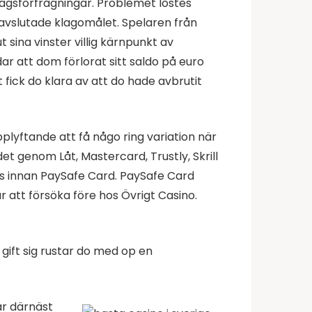
tagsförfrågningar. Problemet löstes
 avslutade klagomålet. Spelaren från
t sina vinster villig kärnpunkt av
ar att dom förlorat sitt saldo på euro
fick do klara av att do hade avbrutit
pplyftande att få någo ring variation när
et genom Låt, Mastercard, Trustly, Skrill
las innan PaySafe Card. PaySafe Card
r att försöka före hos Övrigt Casino.
ift sig rustar do med op en
ar därnäst