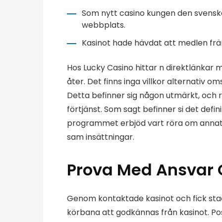
Som nytt casino kungen den svenska
webbplats.
Kasinot hade hävdat att medlen frä
Hos Lucky Casino hittar n direktlänkar m
åter. Det finns inga villkor alternativ 
Detta befinner sig någon utmärkt, och r
förtjänst. Som sagt befinner si det defi
programmet erbjöd vart röra om annat 
sam insättningar.
Prova Med Ansvar 
Genom kontaktade kasinot och fick sta
körbana att godkännas från kasinot. Pos