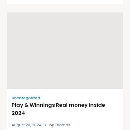
Uncategorized
Play & Winnings Real money inside
2024
August 20, 2024
by
Thomas