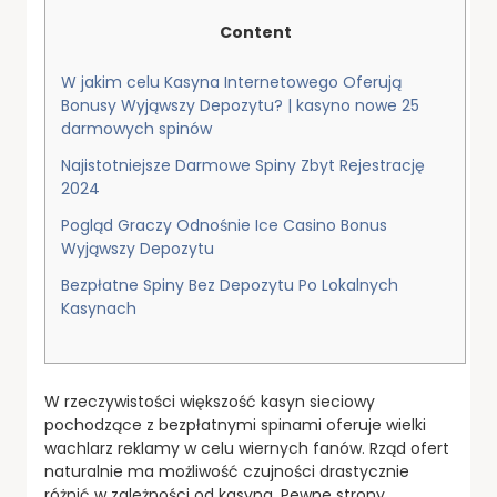
Content
W jakim celu Kasyna Internetowego Oferują
Bonusy Wyjąwszy Depozytu? | kasyno nowe 25
darmowych spinów
Najistotniejsze Darmowe Spiny Zbyt Rejestrację
2024
Pogląd Graczy Odnośnie Ice Casino Bonus
Wyjąwszy Depozytu
Bezpłatne Spiny Bez Depozytu Po Lokalnych
Kasynach
W rzeczywistości większość kasyn sieciowy
pochodzące z bezpłatnymi spinami oferuje wielki
wachlarz reklamy w celu wiernych fanów. Rząd ofert
naturalnie ma możliwość czujności drastycznie
różnić w zależności od kasyna.
Pewne strony