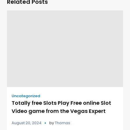
Related Posts
Uncategorized
Totally free Slots Play Free online Slot
Video game from the Vegas Expert
August 20, 2024
by
Thomas