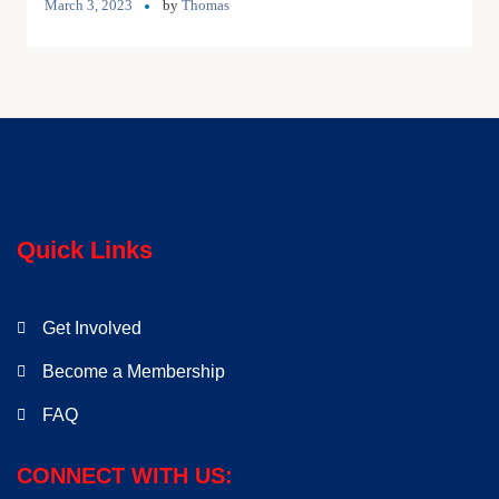
March 3, 2023
by
Thomas
Quick Links
Get Involved
Become a Membership
FAQ
CONNECT WITH US: