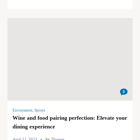
0
Enviroment
,
Sports
Wine and food pairing perfection: Elevate your
dining experience
April 11, 2023
by
Thomas