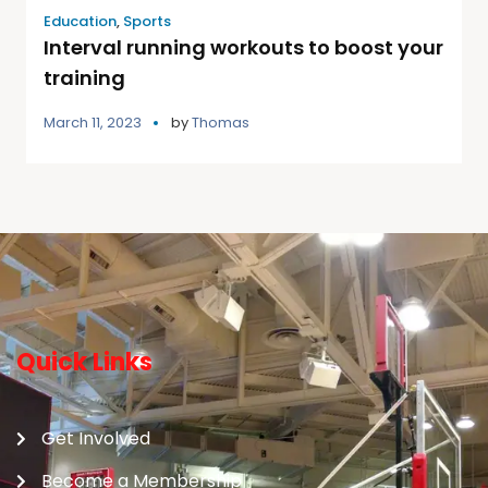
Education
,
Sports
Interval running workouts to boost your
training
March 11, 2023
by
Thomas
Quick Links
Get Involved
Become a Membership