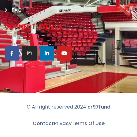
FAQ
CONNECT WITH US:
© All right reserved
2024
cr97fund
Contact
Privacy
Terms Of Use